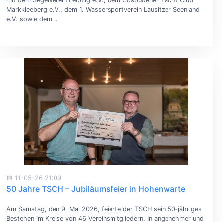
mit dem Segelverein Leipzig e.V., dem Cospudener Yacht Club
Markkleeberg e.V., dem 1. Wassersportverein Lausitzer Seenland
e.V. sowie dem...
11-05-26 21:09
50 Jahre TSCH – Jubiläumsfeier in Hohenwarte
Am Samstag, den 9. Mai 2026, feierte der TSCH sein 50‑jähriges
Bestehen im Kreise von 46 Vereinsmitgliedern. In angenehmer und